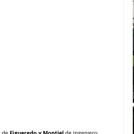
e de
Figueredo y Montiel
de Ingeniero