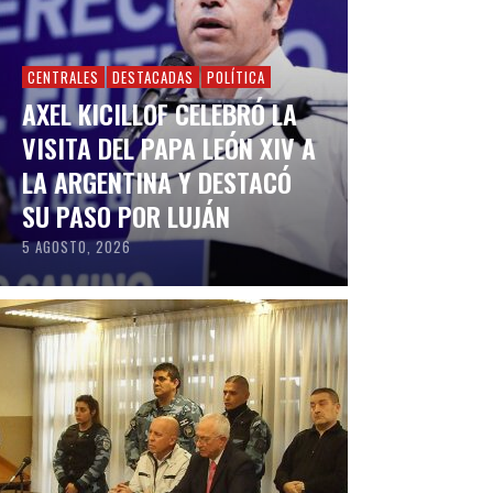
CENTRALES
DESTACADAS
POLÍTICA
AXEL KICILLOF CELEBRÓ LA
VISITA DEL PAPA LEÓN XIV A
LA ARGENTINA Y DESTACÓ
SU PASO POR LUJÁN
5 AGOSTO, 2026