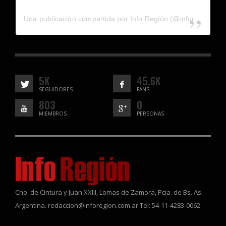
Una publicación compartida por Info Región (@inforegion_redes)
5K
45.6K
SEGUIDORES
FANS
803
0
MIEMBROS
PERSONAS
Cno. de Cintura y Juan XXIII, Lomas de Zamora, Pcia. de Bs. As.
Argentina. redaccion@inforegion.com.ar Tel: 54-11-4283-0062