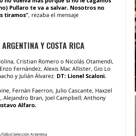
rio no vuelva más porque si no le cagamos
no) Pullaro te va a salvar. Nosotros no
s tiramos”
, rezaba el mensaje
ARGENTINA Y COSTA RICA
Molina, Cristian Romero o Nicolás Otamendi,
Enzo Fernández, Alexis Mac Allister, Gio Lo
acho y Julián Álvarez.
DT: Lionel Scaloni.
oine, Fernán Faerron, Julio Cascante, Haxzel
, Alejandro Bran, Joel Campbell; Anthony
stavo Alfaro.
a
Fútbol
Selección Argentina