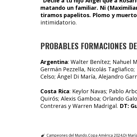
“Decile a tu hijo Ángel que a Rosa
matando un familiar. Ni (Maximilia
tiramos papelitos. Plomo y muerto
intimidatorio.
PROBABLES FORMACIONES DE 
Argentina
: Walter Benítez; Nahuel 
Germán Pezzella, Nicolás Tagliafico; 
Celso; Ángel Di María, Alejandro Garn
Costa Rica
: Keylor Navas; Pablo Arb
Quirós; Alexis Gamboa; Orlando Galo
Contreras y Warren Madrigal.
DT: Gu
Campeones del Mundo
Copa América 2024
Di Marí