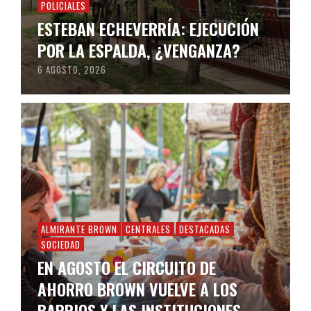
POLICIALES
ESTEBAN ECHEVERRÍA: EJECUCIÓN
POR LA ESPALDA, ¿VENGANZA?
6 AGOSTO, 2026
ALMIRANTE BROWN
CENTRALES
DESTACADAS
SOCIEDAD
EN AGOSTO EL CIRCUITO DE
AHORRO BROWN VUELVE A LOS
BARRIOS Y LAS INSTITUCIONES