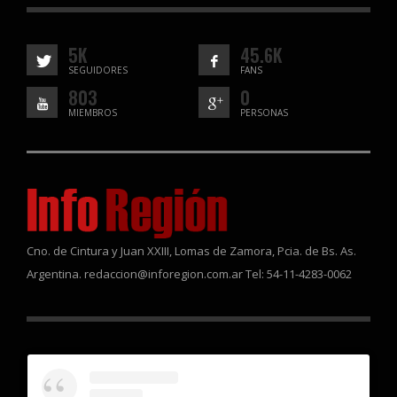
5K
45.6K
SEGUIDORES
FANS
803
0
MIEMBROS
PERSONAS
Cno. de Cintura y Juan XXIII, Lomas de Zamora, Pcia. de Bs. As.
Argentina. redaccion@inforegion.com.ar Tel: 54-11-4283-0062