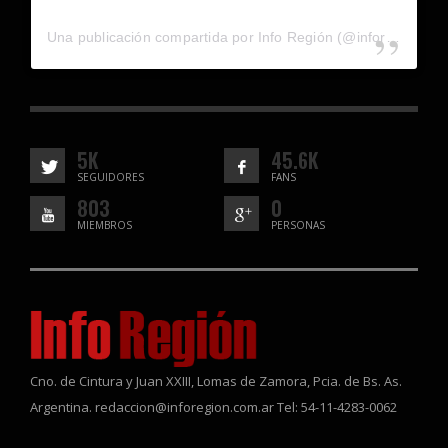
Una publicación compartida por Info Región (@inforegion_redes)
5K
45.6K
SEGUIDORES
FANS
803
0
MIEMBROS
PERSONAS
Cno. de Cintura y Juan XXIII, Lomas de Zamora, Pcia. de Bs. As.
Argentina. redaccion@inforegion.com.ar Tel: 54-11-4283-0062