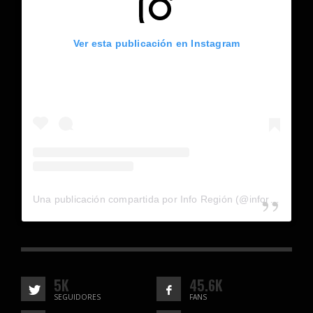
Ver esta publicación en Instagram
Una publicación compartida por Info Región (@inforegion_redes)
5K
45.6K
SEGUIDORES
FANS