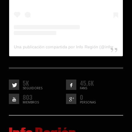
Una publicación compartida por Info Región (@inforegion_redes)
5K
45.6K
SEGUIDORES
FANS
803
0
MIEMBROS
PERSONAS