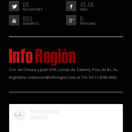
5K
45.6K
SEGUIDORES
FANS
803
0
MIEMBROS
PERSONAS
Cno. de Cintura y Juan XXIII, Lomas de Zamora, Pcia. de Bs. As.
Argentina. redaccion@inforegion.com.ar Tel: 54-11-4283-0062