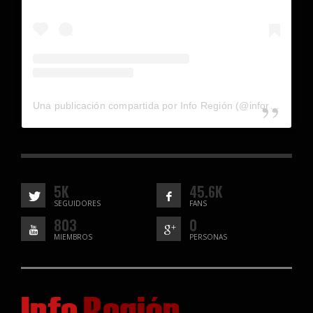
Una publicación compartida por Info Región (@inforegion_redes)
5K
45.6K
SEGUIDORES
FANS
803
0
MIEMBROS
PERSONAS