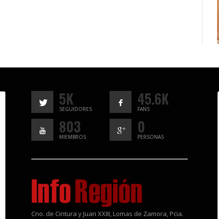
5K
45.6K
SEGUIDORES
FANS
803
0
MIEMBROS
PERSONAS
Cno. de Cintura y Juan XXIII, Lomas de Zamora, Pcia.