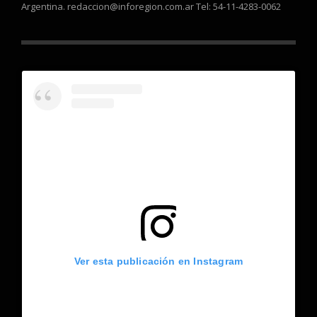
Argentina. redaccion@inforegion.com.ar Tel: 54-11-4283-0062
Ver esta publicación en Instagram