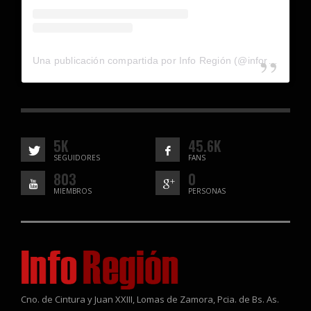
Una publicación compartida por Info Región (@inforegion_redes)
5K
45.6K
SEGUIDORES
FANS
803
0
MIEMBROS
PERSONAS
Cno. de Cintura y Juan XXIII, Lomas de Zamora, Pcia. de Bs. As.