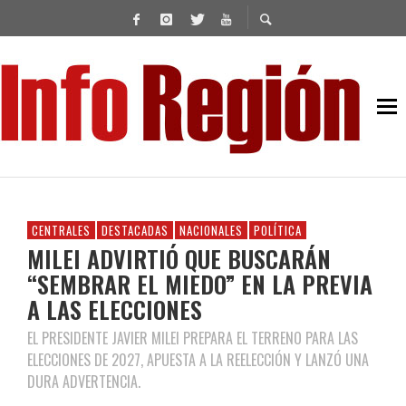
CENTRALES
DESTACADAS
NACIONALES
POLÍTICA
MILEI ADVIRTIÓ QUE BUSCARÁN
“SEMBRAR EL MIEDO” EN LA PREVIA
A LAS ELECCIONES
EL PRESIDENTE JAVIER MILEI PREPARA EL TERRENO PARA LAS
ELECCIONES DE 2027, APUESTA A LA REELECCIÓN Y LANZÓ UNA
DURA ADVERTENCIA.