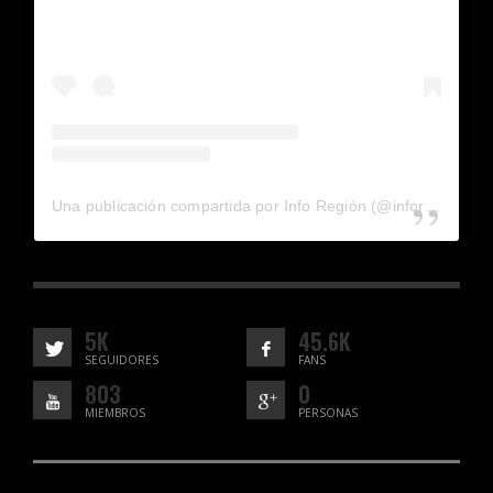
Una publicación compartida por Info Región (@inforegion_redes)
5K
45.6K
SEGUIDORES
FANS
803
0
MIEMBROS
PERSONAS