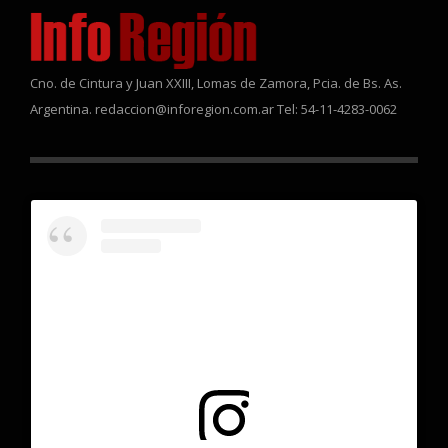
Cno. de Cintura y Juan XXIII, Lomas de Zamora, Pcia. de Bs. As.
Argentina. redaccion@inforegion.com.ar Tel: 54-11-4283-0062