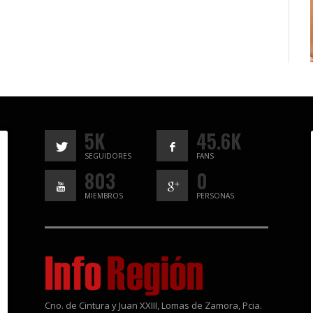
5K
45.6K
SEGUIDORES
FANS
803
0
MIEMBROS
PERSONAS
Cno. de Cintura y Juan XXIII, Lomas de Zamora, Pcia.