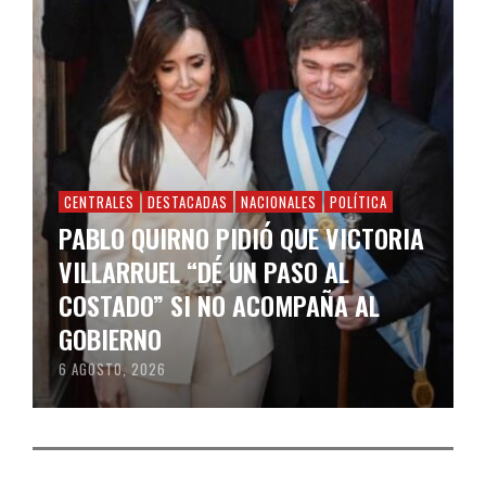
CENTRALES
DESTACADAS
NACIONALES
POLÍTICA
PABLO QUIRNO PIDIÓ QUE VICTORIA
VILLARRUEL “DÉ UN PASO AL
COSTADO” SI NO ACOMPAÑA AL
GOBIERNO
6 AGOSTO, 2026