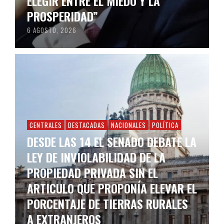
ELEGIR ENTRE EL MIEDO Y LA
PROSPERIDAD”
6 AGOSTO, 2026
CENTRALES
DESTACADAS
NACIONALES
POLÍTICA
DESDE LAS 14 EL SENADO DEBATE LA
LEY DE INVIOLABILIDAD DE LA
PROPIEDAD PRIVADA SIN EL
ARTICULO QUE PROPONÍA ELEVAR EL
PORCENTAJE DE TIERRAS RURALES
A EXTRANJEROS