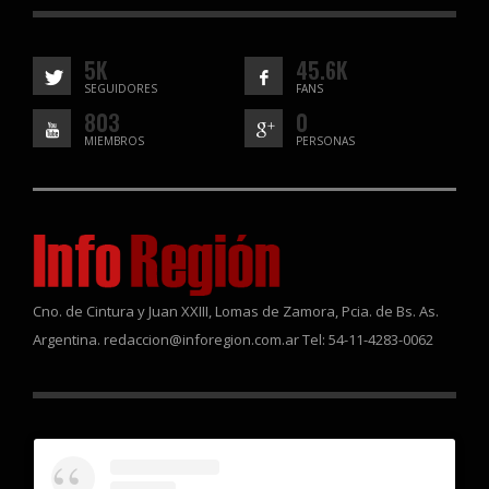
5K
45.6K
SEGUIDORES
FANS
803
0
MIEMBROS
PERSONAS
Cno. de Cintura y Juan XXIII, Lomas de Zamora, Pcia. de Bs. As.
Argentina. redaccion@inforegion.com.ar Tel: 54-11-4283-0062