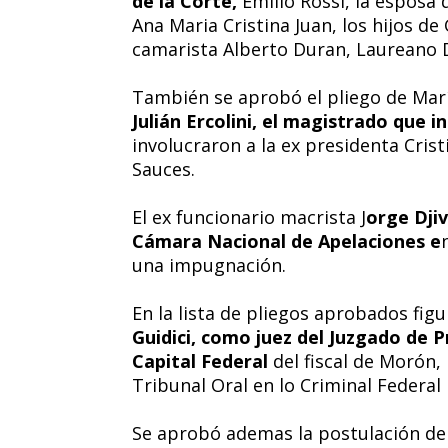
de la Corte,
Emilio Rossi, la esposa 
Ana Maria Cristina Juan, los hijos d
camarista Alberto Duran, Laureano 
También se aprobó el pliego de María
Julián Ercolini, el magistrado que i
involucraron a la ex presidenta Cris
Sauces.
El ex funcionario macrista J
orge Djiv
Cámara Nacional de Apelaciones e
una impugnación.
En la lista de pliegos aprobados figu
Guidici, como juez del Juzgado de P
Capital Federal
del fiscal de Morón
Tribunal Oral en lo Criminal Federal
Se aprobó ademas la postulación de N