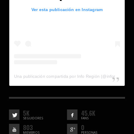
Ver esta publicación en Instagram
Una publicación compartida por Info Región (@inforegion_redes)
5K
45.6K
SEGUIDORES
FANS
803
0
MIEMBROS
PERSONAS