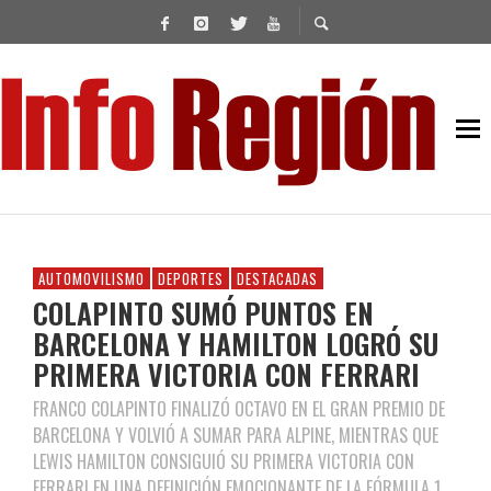
AUTOMOVILISMO
DEPORTES
DESTACADAS
COLAPINTO SUMÓ PUNTOS EN
BARCELONA Y HAMILTON LOGRÓ SU
PRIMERA VICTORIA CON FERRARI
FRANCO COLAPINTO FINALIZÓ OCTAVO EN EL GRAN PREMIO DE
BARCELONA Y VOLVIÓ A SUMAR PARA ALPINE, MIENTRAS QUE
LEWIS HAMILTON CONSIGUIÓ SU PRIMERA VICTORIA CON
FERRARI EN UNA DEFINICIÓN EMOCIONANTE DE LA FÓRMULA 1.