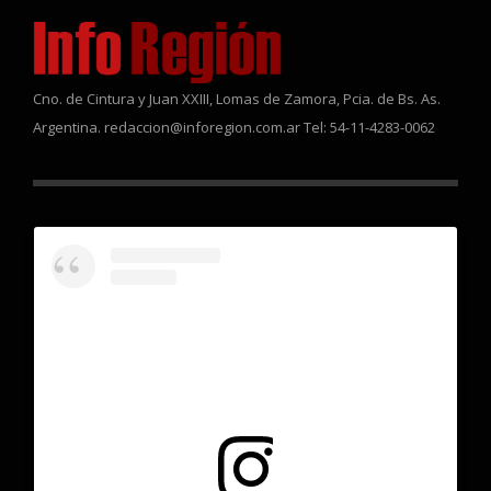
Cno. de Cintura y Juan XXIII, Lomas de Zamora, Pcia. de Bs. As.
Argentina. redaccion@inforegion.com.ar Tel: 54-11-4283-0062