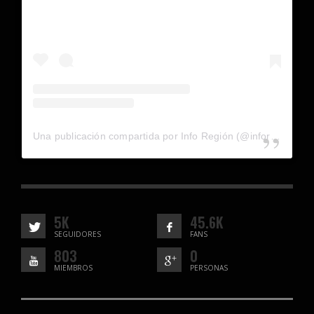
Una publicación compartida por Info Región (@inforegion_redes)
5K
45.6K
SEGUIDORES
FANS
803
0
MIEMBROS
PERSONAS