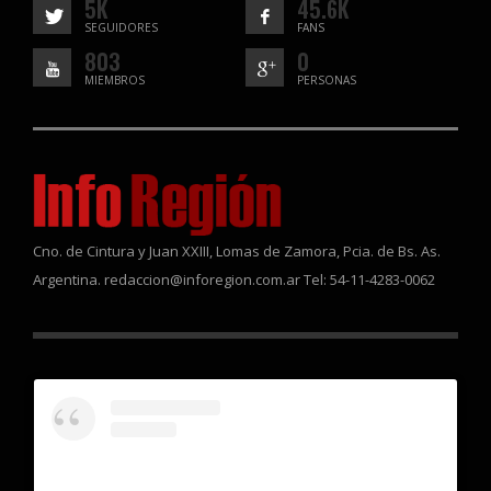
5K
45.6K
SEGUIDORES
FANS
803
0
MIEMBROS
PERSONAS
Cno. de Cintura y Juan XXIII, Lomas de Zamora, Pcia. de Bs. As.
Argentina. redaccion@inforegion.com.ar Tel: 54-11-4283-0062