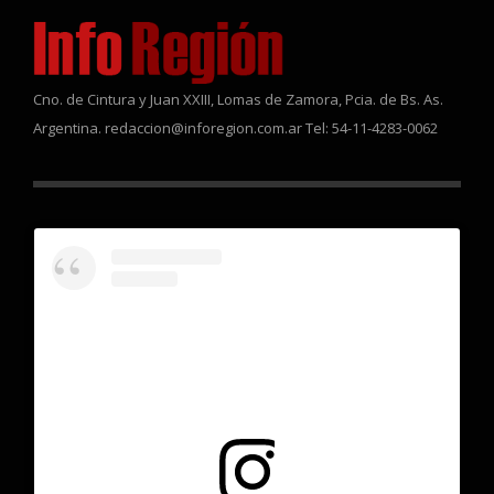
Cno. de Cintura y Juan XXIII, Lomas de Zamora, Pcia. de Bs. As.
Argentina. redaccion@inforegion.com.ar Tel: 54-11-4283-0062