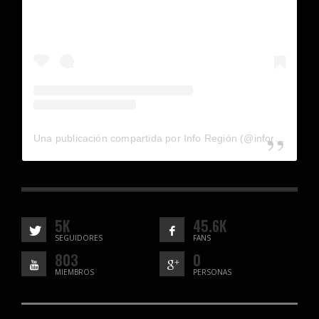
Una publicación compartida por Info Región (@inforegion_redes)
5K
45.6K
SEGUIDORES
FANS
803
0
MIEMBROS
PERSONAS