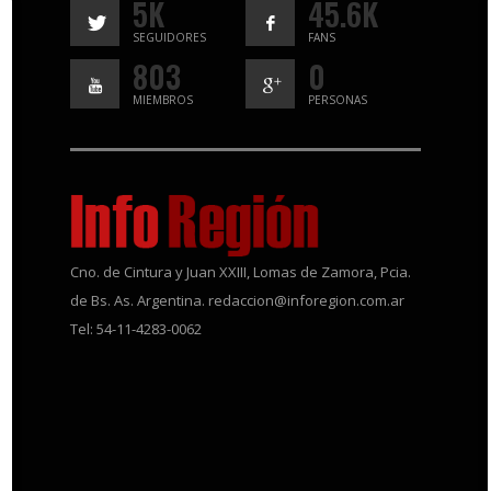
5K
45.6K
SEGUIDORES
FANS
803
0
MIEMBROS
PERSONAS
Cno. de Cintura y Juan XXIII, Lomas de Zamora, Pcia.
de Bs. As. Argentina. redaccion@inforegion.com.ar
Tel: 54-11-4283-0062