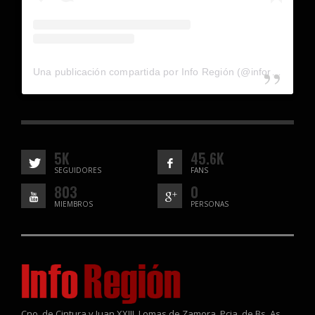
Una publicación compartida por Info Región (@inforegion_redes)
5K
45.6K
SEGUIDORES
FANS
803
0
MIEMBROS
PERSONAS
Cno. de Cintura y Juan XXIII, Lomas de Zamora, Pcia. de Bs. As.