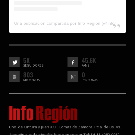
Una publicación compartida por Info Región (@inforegion_redes)
5K
45.6K
SEGUIDORES
FANS
803
0
MIEMBROS
PERSONAS
Cno. de Cintura y Juan XXIII, Lomas de Zamora, Pcia. de Bs. As.
Argentina. redaccion@inforegion.com.ar Tel: 54-11-4283-0062