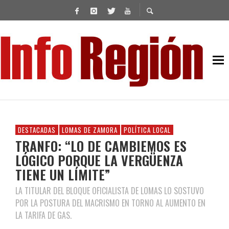
DESTACADAS
LOMAS DE ZAMORA
POLÍTICA LOCAL
TRANFO: “LO DE CAMBIEMOS ES
LÓGICO PORQUE LA VERGÜENZA
TIENE UN LÍMITE”
LA TITULAR DEL BLOQUE OFICIALISTA DE LOMAS LO SOSTUVO
POR LA POSTURA DEL MACRISMO EN TORNO AL AUMENTO EN
LA TARIFA DE GAS.