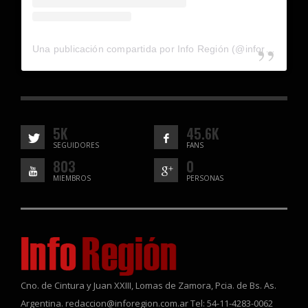
Una publicación compartida por Info Región (@inforegion_redes)
5K
45.6K
SEGUIDORES
FANS
803
0
MIEMBROS
PERSONAS
Cno. de Cintura y Juan XXIII, Lomas de Zamora, Pcia. de Bs. As.
Argentina. redaccion@inforegion.com.ar Tel: 54-11-4283-0062