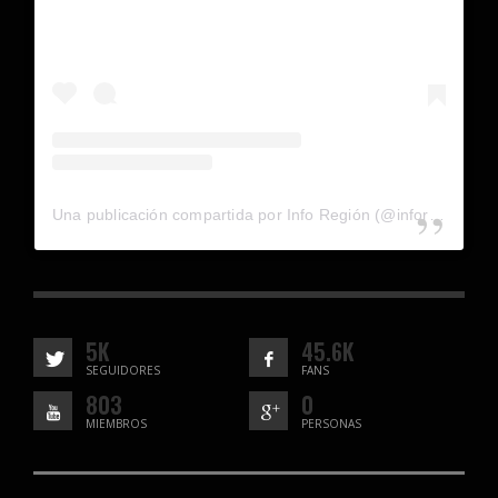
Una publicación compartida por Info Región (@inforegion_redes)
5K
45.6K
SEGUIDORES
FANS
803
0
MIEMBROS
PERSONAS