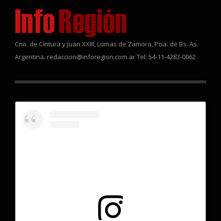
Cno. de Cintura y Juan XXIII, Lomas de Zamora, Pcia. de Bs. As.
Argentina. redaccion@inforegion.com.ar Tel: 54-11-4283-0062