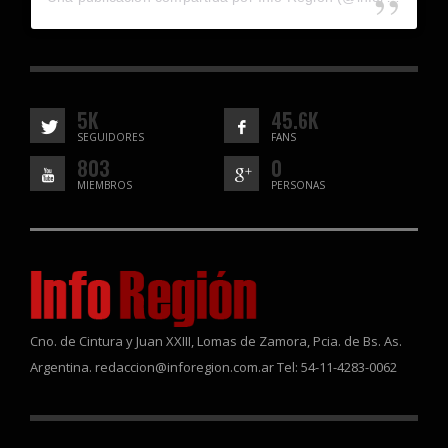
5K
45.6K
SEGUIDORES
FANS
803
0
MIEMBROS
PERSONAS
Cno. de Cintura y Juan XXIII, Lomas de Zamora, Pcia. de Bs. As.
Argentina. redaccion@inforegion.com.ar Tel: 54-11-4283-0062