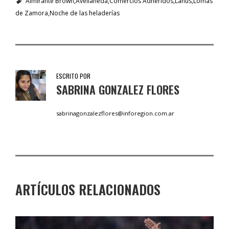
Almirante Brown
Avellaneda
Comercios Adheridos
Lanús
Lomas
de Zamora
Noche de las heladerías
ESCRITO POR
SABRINA GONZALEZ FLORES
sabrinagonzalezflores@inforegion.com.ar
ARTÍCULOS RELACIONADOS