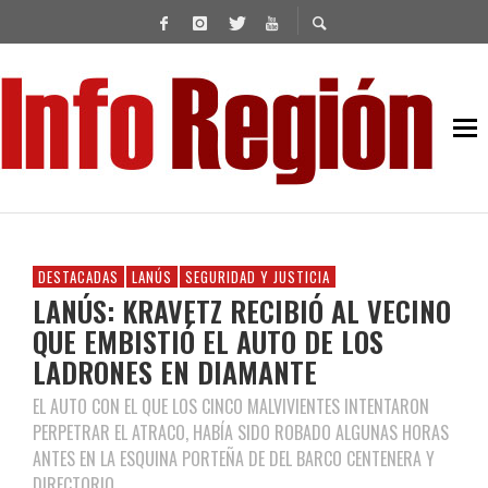
DESTACADAS
LANÚS
SEGURIDAD Y JUSTICIA
LANÚS: KRAVETZ RECIBIÓ AL VECINO
QUE EMBISTIÓ EL AUTO DE LOS
LADRONES EN DIAMANTE
EL AUTO CON EL QUE LOS CINCO MALVIVIENTES INTENTARON
PERPETRAR EL ATRACO, HABÍA SIDO ROBADO ALGUNAS HORAS
ANTES EN LA ESQUINA PORTEÑA DE DEL BARCO CENTENERA Y
DIRECTORIO.