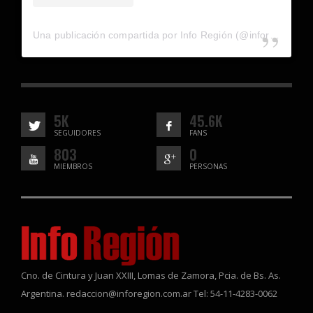
Una publicación compartida por Info Región (@inforegion_redes)
5K
45.6K
SEGUIDORES
FANS
803
0
MIEMBROS
PERSONAS
Cno. de Cintura y Juan XXIII, Lomas de Zamora, Pcia. de Bs. As.
Argentina. redaccion@inforegion.com.ar Tel: 54-11-4283-0062