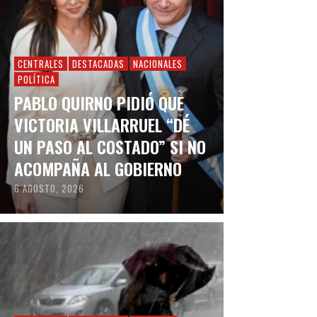
CENTRALES
DESTACADAS
NACIONALES
POLÍTICA
PABLO QUIRNO PIDIÓ QUE
VICTORIA VILLARRUEL “DÉ
UN PASO AL COSTADO” SI NO
ACOMPAÑA AL GOBIERNO
6 AGOSTO, 2026