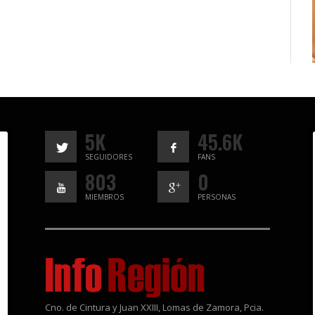
5K
45.6K
SEGUIDORES
FANS
803
0
MIEMBROS
PERSONAS
Cno. de Cintura y Juan XXIII, Lomas de Zamora, Pcia.