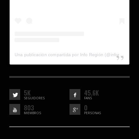
Una publicación compartida por Info Región (@inforegion_redes)
5K
45.6K
SEGUIDORES
FANS
803
0
MIEMBROS
PERSONAS