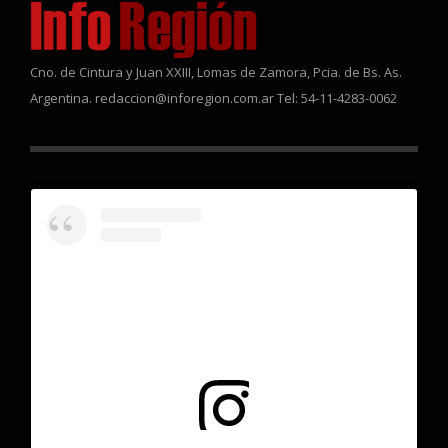
Cno. de Cintura y Juan XXIII, Lomas de Zamora, Pcia. de Bs. As.
Argentina. redaccion@inforegion.com.ar Tel: 54-11-4283-0062