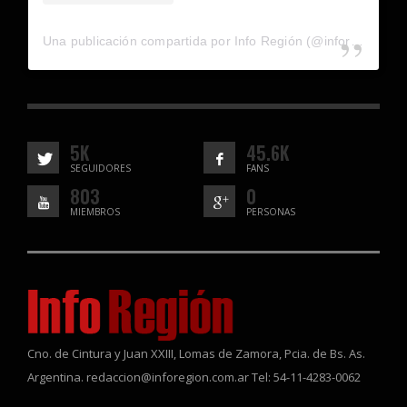
Una publicación compartida por Info Región (@inforegion_redes)
5K
45.6K
SEGUIDORES
FANS
803
0
MIEMBROS
PERSONAS
Cno. de Cintura y Juan XXIII, Lomas de Zamora, Pcia. de Bs. As.
Argentina. redaccion@inforegion.com.ar Tel: 54-11-4283-0062