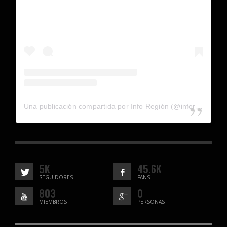
Una publicación compartida por Info Región (@inforegion_redes)
5K
45.6K
SEGUIDORES
FANS
803
0
MIEMBROS
PERSONAS