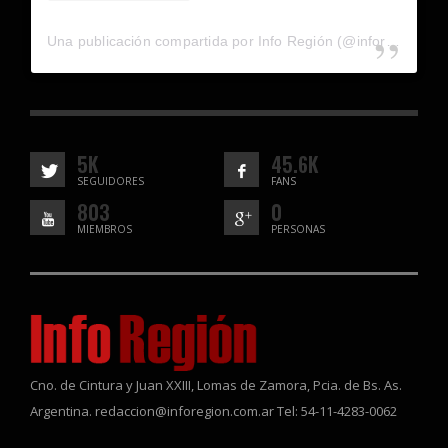
Una publicación compartida por Info Región (@inforegion_redes)
5K
45.6K
SEGUIDORES
FANS
803
0
MIEMBROS
PERSONAS
Cno. de Cintura y Juan XXIII, Lomas de Zamora, Pcia. de Bs. As.
Argentina. redaccion@inforegion.com.ar Tel: 54-11-4283-0062