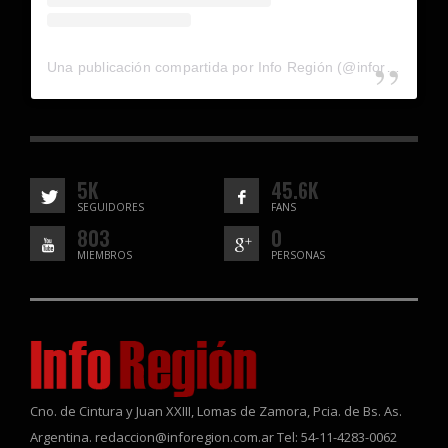
Una publicación compartida por Info Región (@inforegion_redes)
5K
45.6K
SEGUIDORES
FANS
803
0
MIEMBROS
PERSONAS
Cno. de Cintura y Juan XXIII, Lomas de Zamora, Pcia. de Bs. As.
Argentina. redaccion@inforegion.com.ar Tel: 54-11-4283-0062