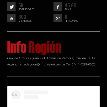
5K
45.6K
SEGUIDORES
FANS
803
0
MIEMBROS
PERSONAS
Cno. de Cintura y Juan XXIII, Lomas de Zamora, Pcia. de Bs. As.
Argentina. redaccion@inforegion.com.ar Tel: 54-11-4283-0062