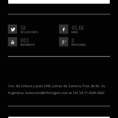
5K
45.6K
SEGUIDORES
FANS
803
0
MIEMBROS
PERSONAS
Cno. de Cintura y Juan XXIII, Lomas de Zamora, Pcia. de Bs. As.
Argentina. redaccion@inforegion.com.ar Tel: 54-11-4283-0062