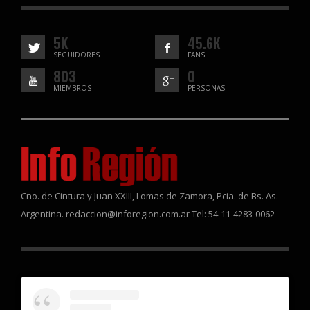
5K
45.6K
SEGUIDORES
FANS
803
0
MIEMBROS
PERSONAS
Cno. de Cintura y Juan XXIII, Lomas de Zamora, Pcia. de Bs. As.
Argentina. redaccion@inforegion.com.ar Tel: 54-11-4283-0062