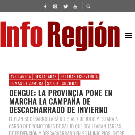
AVELLANEDA
DESTACADAS
ESTEBAN ECHEVERRÍA
LOMAS DE ZAMORA
SALUD
SOCIEDAD
DENGUE: LA PROVINCIA PONE EN
MARCHA LA CAMPAÑA DE
DESCACHARRADO DE INVIERNO
EL PLAN SE DESARROLLARÁ DEL 5 AL 7 DE JULIO Y ESTARÁ A
CARGO DE PROMOTORES DE SALUD QUE REALIZARAN TAREAS
DE PREVENCIÓN Y DESCACHARRADO EN 25 MUNICIPIOS; ENTRE