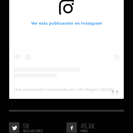
Ver esta publicación en Instagram
Una publicación compartida por Info Región (@inforegion_redes)
5K
45.6K
SEGUIDORES
FANS