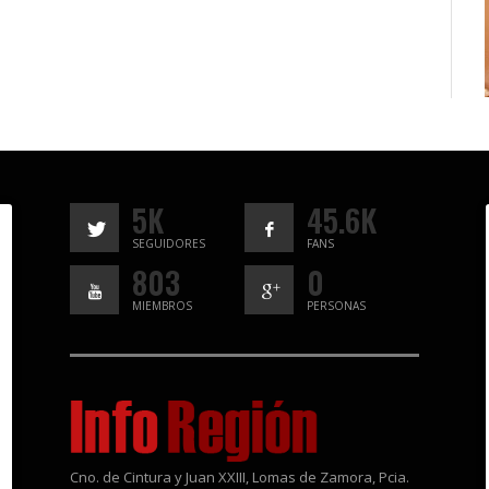
5K
45.6K
SEGUIDORES
FANS
803
0
MIEMBROS
PERSONAS
Cno. de Cintura y Juan XXIII, Lomas de Zamora, Pcia.