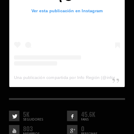
Ver esta publicación en Instagram
Una publicación compartida por Info Región (@inforegion_redes)
5K
45.6K
SEGUIDORES
FANS
803
0
MIEMBROS
PERSONAS