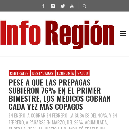
CENTRALES
DESTACADAS
ECONOMÍA
SALUD
PESE A QUE LAS PREPAGAS
SUBIERON 76% EN EL PRIMER
BIMESTRE, LOS MÉDICOS COBRAN
CADA VEZ MÁS COPAGOS
EN ENERO, A COBRAR EN FEBRERO, LA SUBA ES DEL 40%. Y EN
FEBRERO, A PAGARSE EN MARZO, DEL 26%. ACUMULADA,