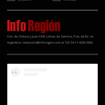
Cno. de Cintura y Juan XXIII, Lomas de Zamora, Pcia. de Bs. As.
Argentina. redaccion@inforegion.com.ar Tel: 54-11-4283-0062