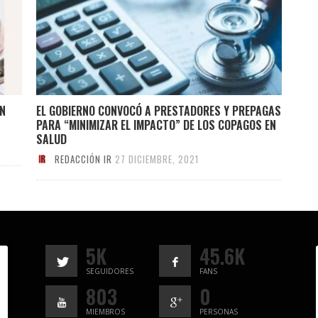
ÁN
EL GOBIERNO CONVOCÓ A PRESTADORES Y PREPAGAS
PARA “MINIMIZAR EL IMPACTO” DE LOS COPAGOS EN
SALUD
REDACCIÓN IR
27 DICIEMBRE, 2021
5K
45.6K
SEGUIDORES
FANS
803
0
MIEMBROS
PERSONAS