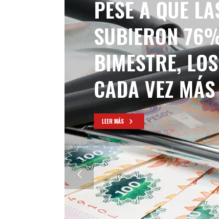
PESE A QUE L
SUBIERON 76%
BIMESTRE, LO
CADA VEZ MÁS
LEER MÁS