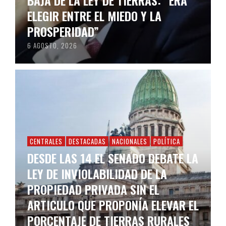
ELEGIR ENTRE EL MIEDO Y LA
PROSPERIDAD”
6 AGOSTO, 2026
CENTRALES
DESTACADAS
NACIONALES
POLÍTICA
DESDE LAS 14 EL SENADO DEBATE LA
LEY DE INVIOLABILIDAD DE LA
PROPIEDAD PRIVADA SIN EL
ARTICULO QUE PROPONÍA ELEVAR EL
PORCENTAJE DE TIERRAS RURALES