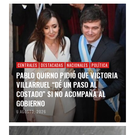
CENTRALES
DESTACADAS
NACIONALES
POLÍTICA
PABLO QUIRNO PIDIÓ QUE VICTORIA
VILLARRUEL “DÉ UN PASO AL
COSTADO” SI NO ACOMPAÑA AL
GOBIERNO
6 AGOSTO, 2026