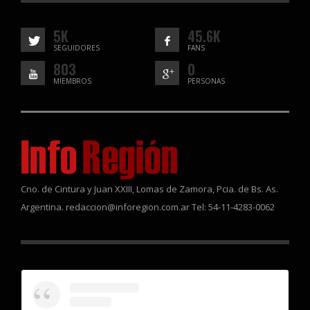
5K
45.6K
SEGUIDORES
FANS
803
0
MIEMBROS
PERSONAS
Cno. de Cintura y Juan XXIII, Lomas de Zamora, Pcia. de Bs. As.
Argentina. redaccion@inforegion.com.ar Tel: 54-11-4283-0062