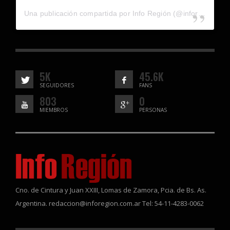
Una publicación compartida por Info Región (@inforegion_redes)
5K
45.6K
SEGUIDORES
FANS
803
0
MIEMBROS
PERSONAS
Cno. de Cintura y Juan XXIII, Lomas de Zamora, Pcia. de Bs. As.
Argentina. redaccion@inforegion.com.ar Tel: 54-11-4283-0062