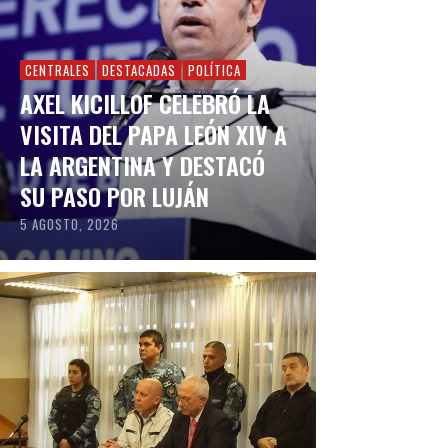
CENTRALES
DESTACADAS
POLÍTICA
AXEL KICILLOF CELEBRÓ LA
VISITA DEL PAPA LEÓN XIV A
LA ARGENTINA Y DESTACÓ
SU PASO POR LUJÁN
5 AGOSTO, 2026