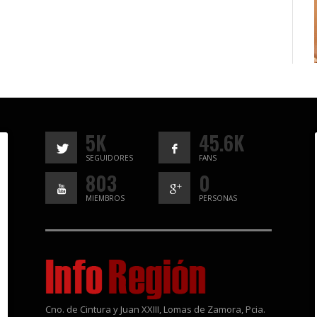
5K
45.6K
SEGUIDORES
FANS
803
0
MIEMBROS
PERSONAS
Cno. de Cintura y Juan XXIII, Lomas de Zamora, Pcia.