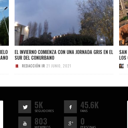
IELO
EL INVIERNO COMIENZA CON UNA JORNADA GRIS EN EL
SAN 
BANO
SUR DEL CONURBANO
LOS 
REDACCIÓN IR
21 JUNIO, 2021
5K
45.6K
SEGUIDORES
FANS
803
0
MIEMBROS
PERSONAS