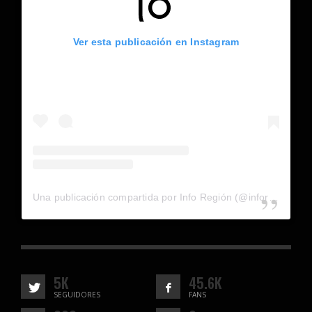
Ver esta publicación en Instagram
Una publicación compartida por Info Región (@inforegion_redes)
5K
45.6K
SEGUIDORES
FANS