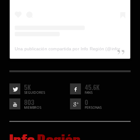
Una publicación compartida por Info Región (@inforegion_redes)
5K
45.6K
SEGUIDORES
FANS
803
0
MIEMBROS
PERSONAS