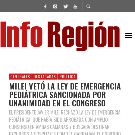
CENTRALES
DESTACADAS
POLÍTICA
MILEI VETÓ LA LEY DE EMERGENCIA
PEDIÁTRICA SANCIONADA POR
UNANIMIDAD EN EL CONGRESO
EL PRESIDENTE JAVIER MILEI RECHAZÓ LA LEY DE EMERGENCIA
PEDIÁTRICA, QUE HABÍA SIDO APROBADA CON AMPLIO
CONSENSO EN AMBAS CÁMARAS Y BUSCABA DESTINAR
RECURSOS A HOSPITALES COMO EL GARRAHAN. EL GOBIERNO