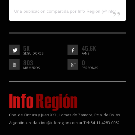
Una publicación compartida por Info Región (@inforegion_redes)
5K
45.6K
SEGUIDORES
FANS
803
0
MIEMBROS
PERSONAS
Cno. de Cintura y Juan XXIII, Lomas de Zamora, Pcia. de Bs. As.
Argentina. redaccion@inforegion.com.ar Tel: 54-11-4283-0062