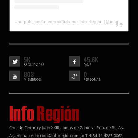
Una publicación compartida por Info Región (@inforegion_redes)
5K
45.6K
SEGUIDORES
FANS
803
0
MIEMBROS
PERSONAS
Cno. de Cintura y Juan XXIII, Lomas de Zamora, Pcia. de Bs. As.
Argentina. redaccion@inforegion.com.ar Tel: 54-11-4283-0062