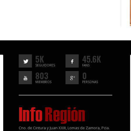
5K
45.6K
SEGUIDORES
FANS
803
0
MIEMBROS
PERSONAS
Cno. de Cintura y Juan XXIII, Lomas de Zamora, Pcia.