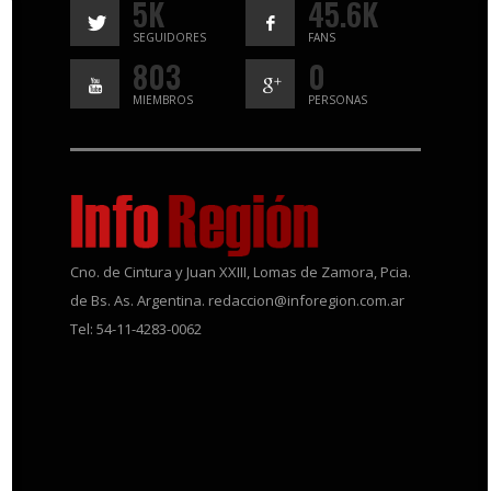
5K
45.6K
SEGUIDORES
FANS
803
0
MIEMBROS
PERSONAS
Cno. de Cintura y Juan XXIII, Lomas de Zamora, Pcia.
de Bs. As. Argentina. redaccion@inforegion.com.ar
Tel: 54-11-4283-0062