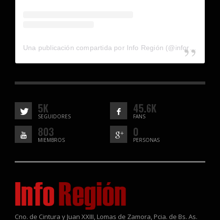
Una publicación compartida por Info Región (@inforegion_redes)
5K
45.6K
SEGUIDORES
FANS
803
0
MIEMBROS
PERSONAS
Cno. de Cintura y Juan XXIII, Lomas de Zamora, Pcia. de Bs. As.